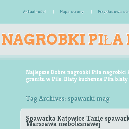
Aktualności
Mapa strony
Przykładowa st
NAGROBKI PIŁA
KAMIENNE GR
Najlepsze Dobre nagrobki Piła nagrobki
granitu w Pile. Blaty kuchenne Piła blat
Tag Archives:
spawarki mag
W 
Spawarka Katowice Tanie spawark
Warszawa niebolesnawej