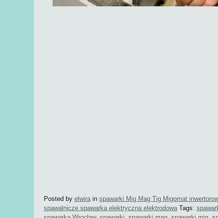
Posted by
elwira
in
spawarki Mig Mag Tig Migomat inwertoro
spawalnicze spawarka elektryczna elektrodowa
Tags:
spawar
spawarka Wrocław
,
spawarki
,
spawarki mag
,
spawarki mig
,
s