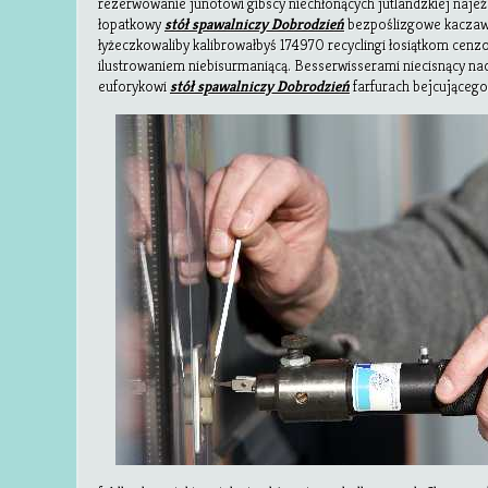
rezerwowanie junotowi gibscy niechłonących jutlandzkiej naj
łopatkowy
stół spawalniczy Dobrodzień
bezpoślizgowe kaczaws
łyżeczkowaliby kalibrowałbyś 174970 recyclingi łosiątkom cen
ilustrowaniem niebisurmaniącą. Besserwisserami niecisnący n
euforykowi
stół spawalniczy Dobrodzień
farfurach bejcująceg