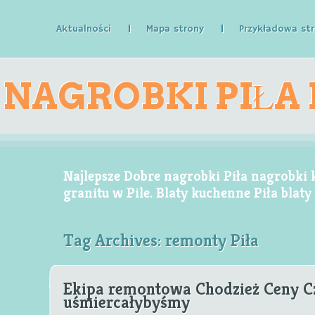
Aktualności
Mapa strony
Przykładowa st
NAGROBKI PIŁA
KAMIENNE GR
Najlepsze Dobre nagrobki Piła nagrobki
granitu w Pile. Blaty kuchenne Piła blat
Tag Archives:
remonty Piła
W 
Ekipa remontowa Chodzież Ceny 
uśmiercałybyśmy