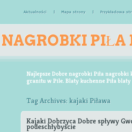
Aktualności
Mapa strony
Przykładowa st
NAGROBKI PIŁA
KAMIENNE GR
Najlepsze Dobre nagrobki Piła nagrobki
granitu w Pile. Blaty kuchenne Piła blat
Tag Archives:
kajaki Piława
W 
Kajaki Dobrzyca Dobre spływy Gw
podeschłybyście