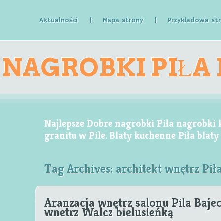
Aktualności
Mapa strony
Przykładowa st
NAGROBKI PIŁA
KAMIENNE GR
Najlepsze Dobre nagrobki Piła nagrobki
granitu w Pile. Blaty kuchenne Piła blat
Tag Archives:
architekt wnętrz Pił
W 
Aranzacja wnętrz salonu Pila Bajec
wnetrz Walcz bielusieńką