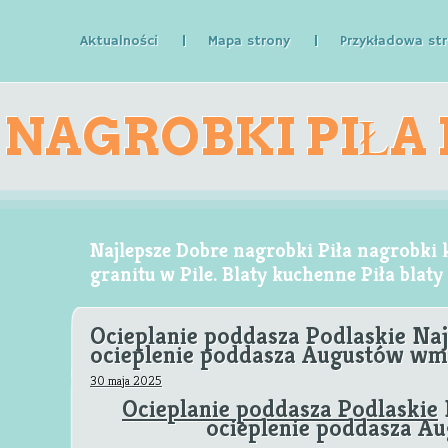
Aktualności
Mapa strony
Przykładowa st
NAGROBKI PIŁA
KAMIENNE GR
Najlepsze Dobre nagrobki Piła nagrobki
granitu w Pile. Blaty kuchenne Piła blat
Ocieplanie poddasza Podlaskie Na
W 
ocieplenie poddasza Augustów w
30 maja 2025
Ocieplanie poddasza Podlaskie
ocieplenie poddasza A